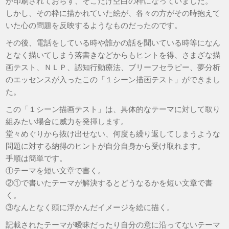
が印刷されておらず、そこだけ空白の枠になっていました。
しかし、その枠に描かれていた絵が、各々の方がその時抱えて
いた心の問題を反映するようなものだったのです。
その後、電話をしている時や誰かの話を聞いている時等になん
となく描いてしまう落書きなどからもヒントを得、さまざな描
画テスト、ＮＬＰ、認知行動療法、ブリーフセラピー、夢分析
のエッセンスが入ったこの「１シーン描画テスト」ができまし
た。
この「１シーン描画テスト」は、具体的なテーマに対して取り
組みたい場合に威力を発揮します。
堂々めぐりから抜け出せない、何度も繰り返してしまうような
問題に対する納得のヒントが自分自身から受け取れます。
手順は簡単です。
①テーマを短い文章で書く。
②①で書いたテーマが解決するとどうなるかを短い文章で書
く。
③なんとなく頭に浮かんだイメージを絵に描く。
記載されたテーマが曖昧だったり自分の意に沿ってないテーマ