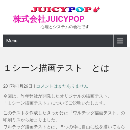
Skip
to
株式会社JUICYPOP
content
心理とシステムの会社です
Menu
１シーン描画テスト とは
2017年1月26日
|
コメントはまだありません
今回は、昨年弊社が開発したオリジナルの描画テスト、
「１シーン描画テスト」についてご説明いたします。
このテストを作成したきっかけは「ワルテッグ描画テスト」の
印刷ミスから始まりました。
ワルテッグ描画テストとは、８つの枠に自由に絵を描いてもら