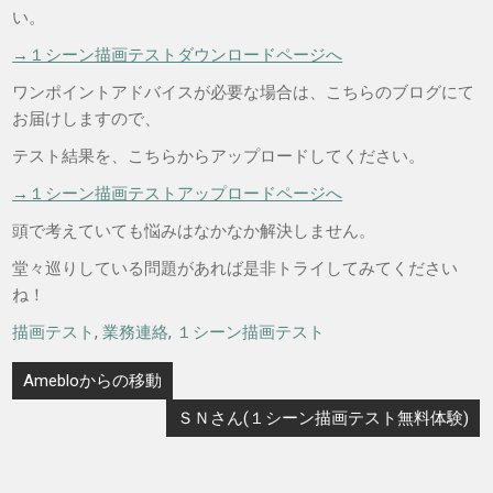
い。
→１シーン描画テストダウンロードページへ
ワンポイントアドバイスが必要な場合は、こちらのブログにて
お届けしますので、
テスト結果を、こちらからアップロードしてください。
→１シーン描画テストアップロードページへ
頭で考えていても悩みはなかなか解決しません。
堂々巡りしている問題があれば是非トライしてみてください
ね！
描画テスト
,
業務連絡
,
１シーン描画テスト
投
Amebloからの移動
稿
ＳＮさん(１シーン描画テスト無料体験)
ナ