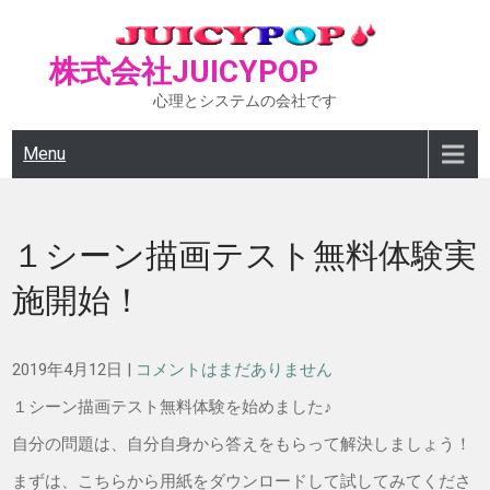
Skip
to
株式会社JUICYPOP
content
心理とシステムの会社です
Menu
１シーン描画テスト無料体験実
施開始！
2019年4月12日
|
コメントはまだありません
１シーン描画テスト無料体験を始めました♪
自分の問題は、自分自身から答えをもらって解決しましょう！
まずは、こちらから用紙をダウンロードして試してみてくださ