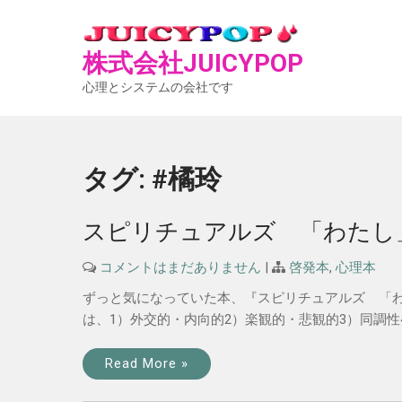
Skip
to
content
株式会社JUICYPO
心理とシステムの会社です
タグ:
#橘玲
スピリチュアルズ 「わたし
コメントはまだありません
|
啓発本
,
心理本
ずっと気になっていた本、『スピリチュアルズ 「わ
は、1）外交的・内向的2）楽観的・悲観的3）同調性4
Read More »