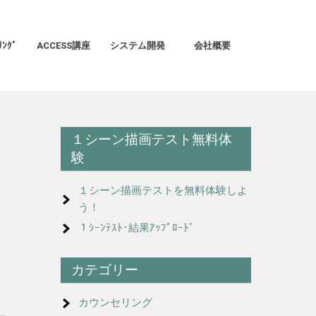
ﾝｸﾞ
ACCESS講座
システム開発
会社概要
１シーン描画テスト無料体
験
１シーン描画テストを無料体験しよ
う！
１ｼｰﾝﾃｽﾄ･結果ｱｯﾌﾟﾛｰﾄﾞ
カテゴリー
カウンセリング