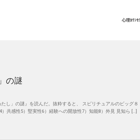
P
心理ｶｳﾝｾﾘ
」の謎
たし」の謎』を読んだ。抜粋すると、 スピリチュアルのビッグ８
）共感性5）堅実性6）経験への開放性7）知能8）外見 見知ら […]