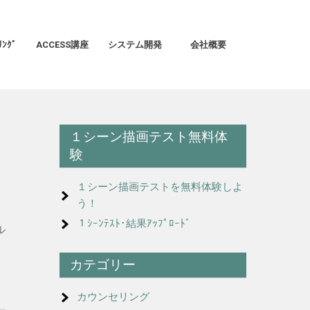
ﾝｸﾞ
ACCESS講座
システム開発
会社概要
１シーン描画テスト無料体
験
１シーン描画テストを無料体験しよ
う！
１ｼｰﾝﾃｽﾄ･結果ｱｯﾌﾟﾛｰﾄﾞ
ル
カテゴリー
カウンセリング