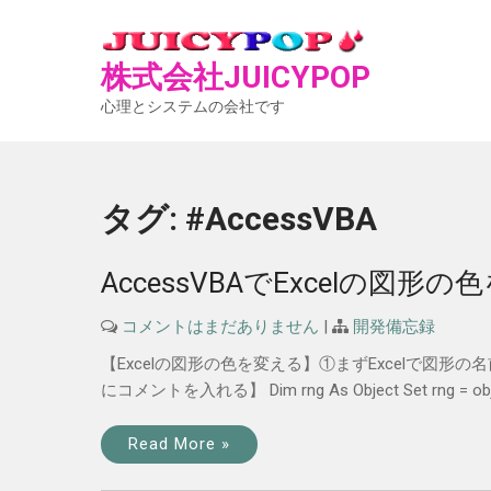
Skip
to
content
株式会社JUICYPO
心理とシステムの会社です
タグ:
#AccessVBA
AccessVBAでExcelの図
コメントはまだありません
|
開発備忘録
【Excelの図形の色を変える】①まずExcelで図形の
にコメントを入れる】 Dim rng As Object Set rng = objE
Read More »