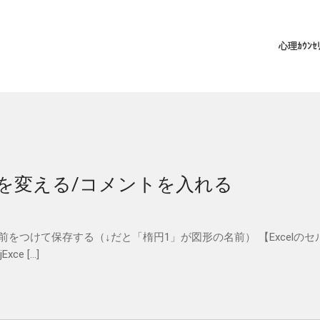
P
心理ｶｳﾝｾﾘ
形の色を変える/コメントを入れる
名前をつけて保存する（↓だと「楕円1」が図形の名前） 【Excelのセ
xce […]