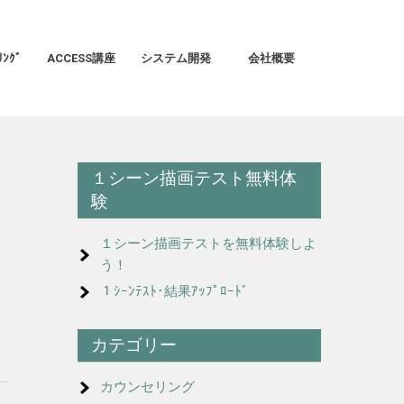
ﾝｸﾞ
ACCESS講座
システム開発
会社概要
１シーン描画テスト無料体
験
１シーン描画テストを無料体験しよ
う！
１ｼｰﾝﾃｽﾄ･結果ｱｯﾌﾟﾛｰﾄﾞ
カテゴリー
カウンセリング