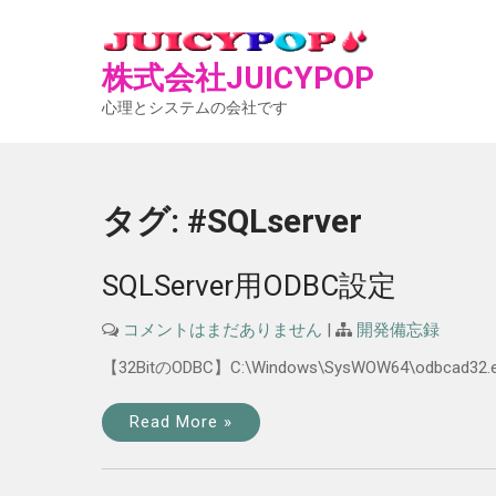
Skip
to
content
株式会社JUICYPO
心理とシステムの会社です
タグ:
#SQLserver
SQLServer用ODBC設定
コメントはまだありません
|
開発備忘録
【32BitのODBC】C:\Windows\SysWOW64\odbcad32.
Read More »